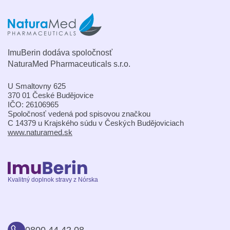
ImuBerin dodáva spoločnosť
NaturaMed Pharmaceuticals s.r.o.
U Smaltovny 625
370 01 České Budějovice
IČO: 26106965
Spoločnosť vedená pod spisovou značkou
C 14379 u Krajského súdu v Českých Budějoviciach
www.naturamed.sk
Kvalitný doplnok stravy z Nórska
0800 44 42 08