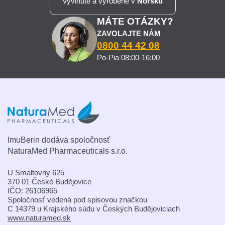
Vyvinuté a vyrobené v
Nórsku
MÁTE OTÁZKY?
ZAVOLAJTE NÁM
0800 44 42 08
Po-Pia 08:00-16:00
ImuBerin dodáva spoločnosť
NaturaMed Pharmaceuticals s.r.o.
U Smaltovny 625
370 01 České Budějovice
IČO: 26106965
Spoločnosť vedená pod spisovou značkou
C 14379 u Krajského súdu v Českých Budějoviciach
www.naturamed.sk