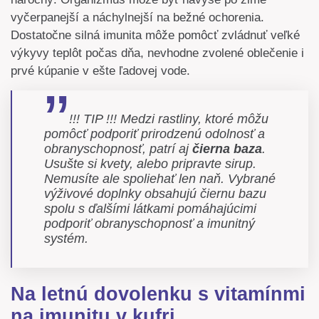
vyčerpanejší a náchylnejší na bežné ochorenia.
Dostatočne silná imunita môže pomôcť zvládnuť veľké
výkyvy teplôt počas dňa, nevhodne zvolené oblečenie i
prvé kúpanie v ešte ľadovej vode.
!!! TIP !!! Medzi rastliny, ktoré môžu
pomôcť podporiť prirodzenú odolnosť a
obranyschopnosť, patrí aj
čierna baza
.
Usušte si kvety, alebo pripravte sirup.
Nemusíte ale spoliehať len naň. Vybrané
výživové doplnky obsahujú čiernu bazu
spolu s ďalšími látkami pomáhajúcimi
podporiť obranyschopnosť a imunitný
systém.
Na letnú dovolenku s vitamínmi
na imunitu v kufri