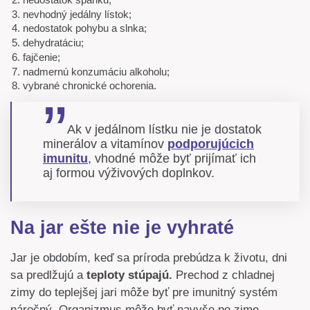
nevhodný jedálny lístok;
nedostatok pohybu a slnka;
dehydratáciu;
fajčenie;
nadmernú konzumáciu alkoholu;
vybrané chronické ochorenia.
Ak v jedálnom lístku nie je dostatok
minerálov a vitamínov
podporujúcich
imunitu
, vhodné môže byť prijímať ich
aj formou výživových doplnkov.
Na jar ešte nie je vyhraté
Jar je obdobím, keď sa príroda prebúdza k životu, dni
sa predlžujú a
teploty stúpajú.
Prechod z chladnej
zimy do teplejšej jari môže byť pre imunitný systém
náročný. Organizmus môže byť navyše po zime