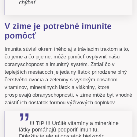
chýbať.
V zime je potrebné imunite
pomôcť
Imunita súvisí okrem iného aj s tráviacim traktom a to,
čo jeme a čo pijeme, môže pomôcť ovplyvniť našu
obranyschopnosť a imunitný systém. Zatiaľ čo v
teplejších mesiacoch je jedálny lístok prirodzene plný
čerstvého ovocia a zeleniny s vysokým obsahom
vitamínov, minerálnych látok a vlákniny, ktoré
prospievajú obranyschopnosti, v zime môže byť vhodné
zaistiť ich dostatok formou výživových doplnkov.
!!! TIP !!! Určité vitamíny a minerálne
látky pomáhajú podporiť imunitu.
Dôležitý je ale aj dostatok bielkovín,