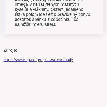
omega-3 nenasýtených mastných
kyselín a vlákniny. Okrem jedálneho
lístka potom ide tiež o pravidelný pohyb,
dostatok spánku a odpočinku i čo
najnižšiu mieru stresu.
Zdroje:
https://www.apa.org/topics/stress/body