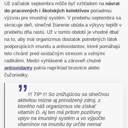
Už začiatok septembra môže byť vzhľadom na
návrat
do pracovných i školských kolektívov
poriadnou
výzvou pre imunitný systém. V priebehu septembra sa
skracuje deň, slnečné žiarenie ubúda a výkyvy teplôt v
priebehu dňa rastú. Už v tomto období je vhodné dbať
na to, aby mal organizmus dostatok potrebných látok
podporujúcich imunitu a antioxidantov, ktoré pomáhajú
telo chrániť pred oxidačným stresom a voľnými
radikálmi. Medzi vyhlásené a zároveň chutné
antioxidanty
patria napríklad brusnice alebo
čučoriedky.
!!! TIP !!! So znižujúcou sa slnečnou
aktivitou mizne aj prirodzený zdroj, z
ktorého náš organizmus vie získať
vitamín D. Aj ten má pritom pozitívny
vplyv na imunitný systém a vo výpočte
vitamínov na imunitu by určite nemal