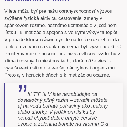
V lete môžu byť pre našu obranyschopnosť výzvou
zvýšená fyzická aktivita, cestovanie, zmeny v
spánkovom režime, neznáme kombinácie v jedálnom
lístku i klimatizácia spojená s veľkými výkyvmi teplôt.
V prípade
klimatizácie
myslite na to, že rozdiel medzi
teplotou vo vnútri a vonku by nemal byť vyšší než 6 °C.
Problémy môže spôsobiť tiež nižšia vlhkosť vzduchu v
klimatizovaných miestnostiach, ktorá môže viesť k
vysušovaniu slizníc a väčšej náchylnosti organizmu.
Preto aj v horúcich dňoch s klimatizáciou opatrne.
!!! TIP !!! V lete nezabúdajte na
dostatočný pitný režim – zaradiť môžete
aj na vodu bohaté potraviny ako melóny
alebo uhorky. V jedálnom lístku by
nemali chýbať dobre umyté čerstvé
ovocie a zelenina bohaté na vitamín C a