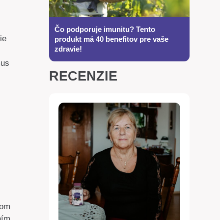
Čo podporuje imunitu? Tento
ie
produkt má 40 benefitov pre vaše
zdravie!
mus
RECENZIE
tom
ním