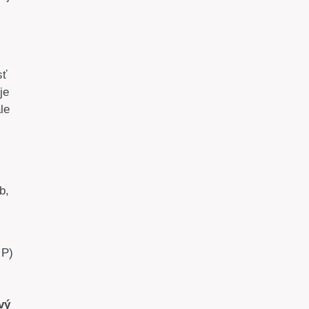
sť
je
le
b,
 P)
vý