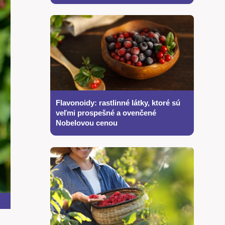
Flavonoidy: rastlinné látky, ktoré sú
veľmi prospešné a ovenčené
Nobelovou cenou