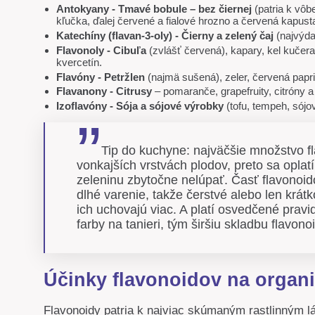
Antokyany - Tmavé bobule – bez čiernej
(patria k vôb
kľučka, ďalej červené a fialové hrozno a červená kapust
Katechíny (flavan-3-oly) - Čierny a zelený čaj
(najvýda
Flavonoly - Cibuľa
(zvlášť červená), kapary, kel kučer
kvercetín.
Flavóny - Petržlen
(najmä sušená), zeler, červená papr
Flavanony - Citrusy
– pomaranče, grapefruity, citróny a
Izoflavóny - Sója a sójové výrobky
(tofu, tempeh, sójov
Tip do kuchyne: najväčšie množstvo f
vonkajších vrstvách plodov, preto sa oplatí
zeleninu zbytočne nelúpať. Časť flavonoido
dlhé varenie, takže čerstvé alebo len krát
ich uchovajú viac. A platí osvedčené pravid
farby na tanieri, tým širšiu skladbu flavono
Účinky flavonoidov na organ
Flavonoidy patria k najviac skúmaným rastlinným lá