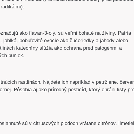
radikálmi).
označujú ako flavan-3-oly, sú veľmi bohaté na živiny. Patria
), jablká, bobuľovité ovocie ako čučoriedky a jahody alebo
stlinách katechíny slúžia ako ochrana pred patogénmi a
ných buniek.
núcich rastlinách. Nájdete ich napríklad v petržlene, červe
ornej. Pôsobia aj ako prírodný pesticíd, ktorý chráni listy pr
siahnuté sú v citrusových plodoch vrátane citrónov, limetie