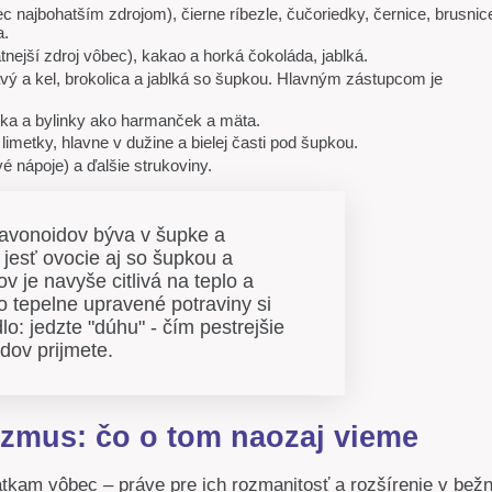
ec najbohatším zdrojom), čierne ríbezle, čučoriedky, černice, brusnic
a.
tnejší zdroj vôbec), kakao a horká čokoláda, jablká.
avý a kel, brokolica a jablká so šupkou. Hlavným zástupcom je
ika a bylinky ako harmanček a mäta.
 limetky, hlavne v dužine a bielej časti pod šupkou.
é nápoje) a ďalšie strukoviny.
lavonoidov býva v šupke a
 jesť ovocie aj so šupkou a
v je navyše citlivá na teplo a
ko tepelne upravené potraviny si
lo: jedzte "dúhu" - čím pestrejšie
idov prijmete.
izmus: čo o tom naozaj vieme
tkam vôbec – práve pre ich rozmanitosť a rozšírenie v bežn