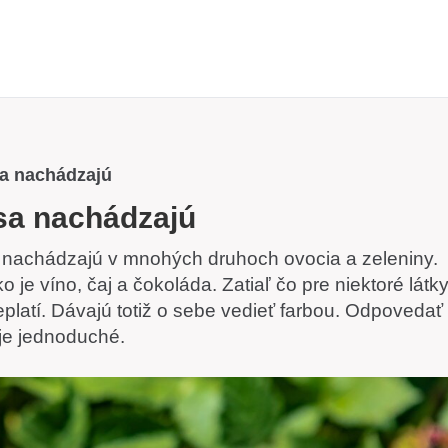
sa nachádzajú
 sa nachádzajú
e nachádzajú v mnohých druhoch ovocia a zeleniny.
o je víno, čaj a čokoláda. Zatiaľ čo pre niektoré látk
neplatí. Dávajú totiž o sebe vedieť farbou. Odpovedať
 je jednoduché.