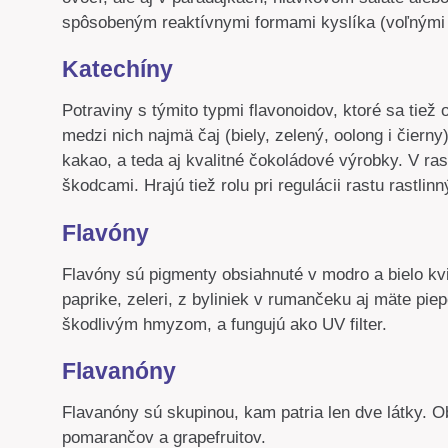
spôsobeným reaktívnymi formami kyslíka (voľnými 
Katechíny
Potraviny s týmito typmi flavonoidov, ktoré sa tiež 
medzi nich najmä čaj (biely, zelený, oolong i čierny
kakao, a teda aj kvalitné čokoládové výrobky. V ra
škodcami. Hrajú tiež rolu pri regulácii rastu rastlin
Flavóny
Flavóny sú pigmenty obsiahnuté v modro a bielo kvit
paprike, zeleri, z byliniek v rumančeku aj mäte piep
škodlivým hmyzom, a fungujú ako UV filter.
Flavanóny
Flavanóny sú skupinou, kam patria len dve látky. Ob
pomarančov a grapefruitov.