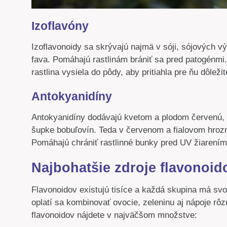
Izoflavóny
Izoflavonoidy sa skrývajú najmä v sóji, sójových vý
fava. Pomáhajú rastlinám brániť sa pred patogénmi.
rastlina vysiela do pôdy, aby pritiahla pre ňu dôležit
Antokyanidíny
Antokyanidíny dodávajú kvetom a plodom červenú, 
šupke bobuľovín. Teda v červenom a fialovom hrozne
Pomáhajú chrániť rastlinné bunky pred UV žiarením
Najbohatšie zdroje flavonoid
Flavonoidov existujú tisíce a každá skupina má svo
oplatí sa kombinovať ovocie, zeleninu aj nápoje rôz
flavonoidov nájdete v najväčšom množstve: