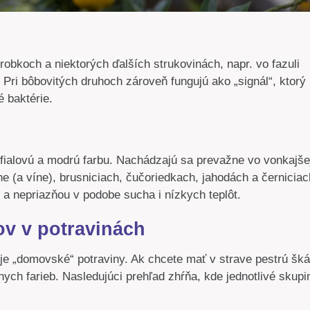
robkoch a niektorých ďalších strukovinách, napr. vo fazuli
 Pri bôbovitých druhoch zároveň fungujú ako „signál“, ktorý
é baktérie.
fialovú a modrú farbu. Nachádzajú sa prevažne vo vonkajše
 (a víne), brusniciach, čučoriedkach, jahodách a černiciac
 a nepriazňou v podobe sucha i nízkych teplôt.
ov v potravinách
je „domovské“ potraviny. Ak chcete mať v strave pestrú šká
nych farieb. Nasledujúci prehľad zhŕňa, kde jednotlivé skupi