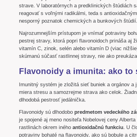
strave. V laboratórnych a predklinických štúdiách
reagovať s voľnými radikálmi, teda s antioxidačn
nesporný poznatok chemických a bunkových štúdií
Najrozumnejším prístupom je vnímať potraviny bohat
pestrej stravy, ktorá popri flavonoidoch prináša a
vitamín C, zinok, selén alebo vitamín D (viac nižš
skúmanú súčasť rastlinnej stravy, nie ako preukáza
Flavonoidy a imunita: ako to 
Imunitný systém je zložitá sieť buniek a orgánov a 
miera stresu a samozrejme strava ako celok. Žiadna 
dlhodobá pestrosť jedálnička.
Flavonoidy sú dlhodobo
predmetom vedeckého z
je spojené aj meno nositeľa Nobelovej ceny Alberta 
rastlinách okrem iného
antioxidačnú funkciu
. U čl
potraviny bohaté na flavonoidy, ako sú bobule a citru