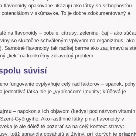
 sa flavonoidy opakovane ukazujú ako látky so schopnosťou
ým potenciálom v skúmavke. To je dobre zdokumentovaný a
.
é na flavonoidy – bobule, citrusy, zeleninu, čaj – ako súča
j živiny so skutočne schváleným vplyvom na organizmus, ako 
ie). Samotné flavonoidy tak radšej berme ako zaujímavú a stá
ný „liek" na konkrétny zdravotný problém.
spolu súvisí
jeho fungovanie ovplyvňuje celý rad faktorov – spánok, pohy
jednotlivá látka nie je „vypínačom“ imunity; kľúčová je
áujmu
– napokon s ich objavom (kedysi pod názvom vitamín
Szent-Györgyiho. Ako rastlinné látky plnia flavonoidy v
oveka je ale dôležité pozerať sa na celý kontext stravy:
sy, totiž spravidla obsahujú aj živiny, pri ktorých je
priazni