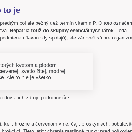
 to je
redtým bol ale bežný tiež termín vitamín P. O toto označen
lova.
Nepatria totiž do skupiny esenciálnych látok
. Teda
o podmienku flavonoidy spĺňajú), ale zároveň sú pre organiz
 ktorých kvetom a plodom
rvenej, svetlo žltej, modrej i
e. Ale to nie je všetko.
oidov a ich zdroje podrobnejšie.
i, keli, hrozne a červenom víne, čaji, broskyniach, bobuľovi
 brokolici. Tieto látky chránia rastlinné bunky pred poškode