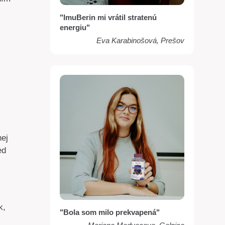
"ImuBerin mi vrátil stratenú
energiu"
Eva Karabinošová, Prešov
nej
ed
k,
"Bola som milo prekvapená"