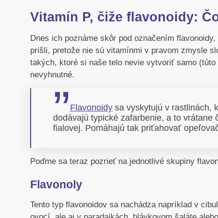
Vitamín P, čiže flavonoidy: Čo
Dnes ich poznáme skôr pod označením flavonoidy, p
prišli, pretože nie sú vitamínmi v pravom zmysle s
takých, ktoré si naše telo nevie vytvoriť samo (tút
nevyhnutné.
Flavonoidy
sa vyskytujú v rastlinách,
dodávajú typické zafarbenie, a to vrátane če
fialovej. Pomáhajú tak priťahovať opeľovač
Poďme sa teraz pozrieť na jednotlivé skupiny flavon
Flavonoly
Tento typ flavonoidov sa nachádza napríklad v cibul
ovocí, ale aj v paradajkách, hlávkovom šaláte alebo