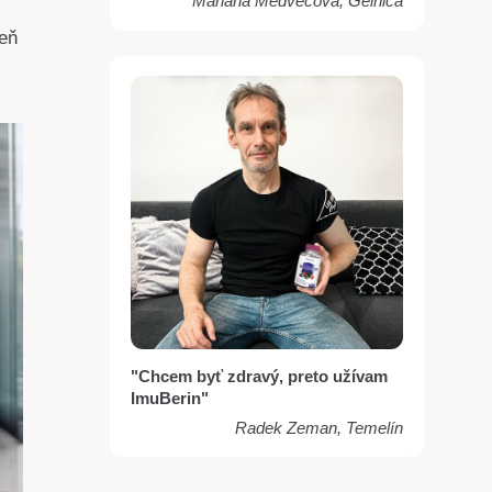
Mariana Medvecova, Gelnica
veň
"Chcem byť zdravý, preto užívam
ImuBerin"
Radek Zeman, Temelín