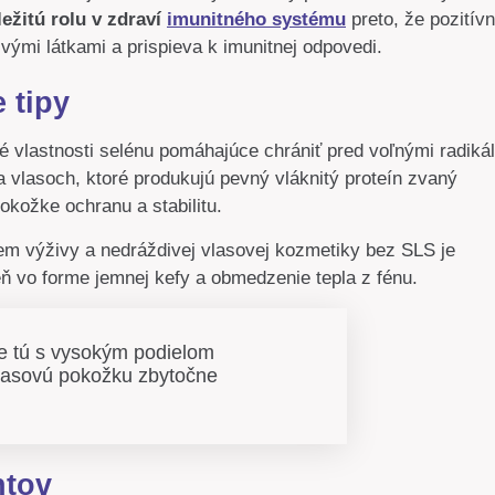
ležitú rolu v zdraví
imunitného systému
preto, že pozitív
vými látkami a prispieva k imunitnej odpovedi.
 tipy
é vlastnosti selénu pomáhajúce chrániť pred voľnými radiká
 vlasoch, ktoré produkujú pevný vláknitý proteín zvaný
okožke ochranu a stabilitu.
m výživy a nedráždivej vlasovej kozmetiky bez SLS je
ň vo forme jemnej kefy a obmedzenie tepla z fénu.
te tú s vysokým podielom
vlasovú pokožku zbytočne
htov