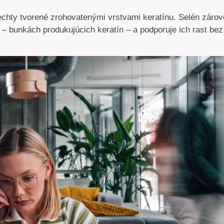
echty tvorené zrohovatenými vrstvami keratínu. Selén záro
 – bunkách produkujúcich keratín – a podporuje ich rast bez