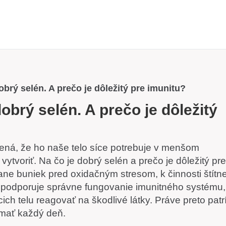
obrý selén. A prečo je dôležitý pre imunitu?
dobrý selén. A prečo je dôležitý
mená, že ho naše telo síce potrebuje v menšom
tvoriť. Na čo je dobrý selén a prečo je dôležitý pre
ne buniek pred oxidačným stresom, k činnosti štítne
ň podporuje správne fungovanie imunitného systému,
ch telu reagovať na škodlivé látky. Práve preto patr
jímať každý deň.