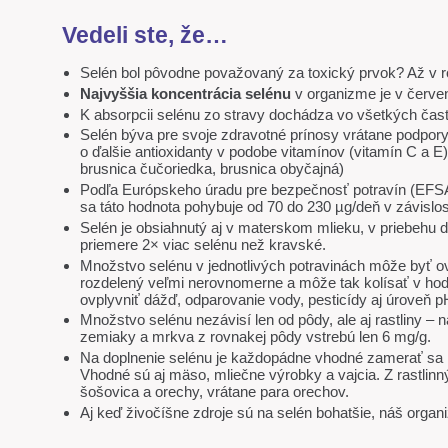
Vedeli ste, že…
Selén bol pôvodne považovaný za toxický prvok? Až v ro
Najvyššia koncentrácia selénu
v organizme je v červen
K absorpcii selénu zo stravy dochádza vo všetkých časti
Selén býva pre svoje zdravotné prínosy vrátane podpor
o ďalšie antioxidanty v podobe vitamínov (vitamín C a E)
brusnica čučoriedka, brusnica obyčajná)
Podľa Európskeho úradu pre bezpečnosť potravín (EFSA)
sa táto hodnota pohybuje od 70 do 230 µg/deň v závislos
Selén je obsiahnutý aj v materskom mlieku, v priebehu 
priemere 2× viac selénu než kravské.
Množstvo selénu v jednotlivých potravinách môže byť o
rozdelený veľmi nerovnomerne a môže tak kolísať v ho
ovplyvniť dážď, odparovanie vody, pesticídy aj úroveň 
Množstvo selénu nezávisí len od pôdy, ale aj rastliny –
zemiaky a mrkva z rovnakej pôdy vstrebú len 6 mg/g.
Na doplnenie selénu je každopádne vhodné zamerať sa na
Vhodné sú aj mäso, mliečne výrobky a vajcia. Z rastlinný
šošovica a orechy, vrátane para orechov.
Aj keď živočíšne zdroje sú na selén bohatšie, náš organi