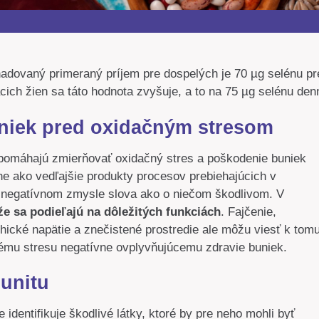
adovaný primeraný príjem pre dospelých je 70 µg selénu pr
cich žien sa táto hodnota zvyšuje, a to na 75 µg selénu den
uniek pred oxidačným stresom
a pomáhajú zmierňovať oxidačný stres a poškodenie buniek
ene ako vedľajšie produkty procesov prebiehajúcich v
v negatívnom zmysle slova ako o niečom škodlivom. V
že sa podieľajú na dôležitých funkciách
. Fajčenie,
hické napätie a znečistené prostredie ale môžu viesť k tomu
čnému stresu negatívne ovplyvňujúcemu zdravie buniek.
munitu
dentifikuje škodlivé látky, ktoré by pre neho mohli byť