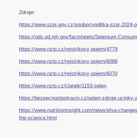
Zdroje:
https://www.szpi.gov.cz/soubor/voditka-szpi-2024-p
https://ods.od.nih.gov/factsheets/Selenium-Consum
https://www.nzip.cz/rejstrikovy-pojem/4779
https://www.nzip.cz/rejstrikovy-pojem/6068
https://www.nzip.cz/rejstrikovy-pojem/6070
https://www.nzip.cz/clanek/1153-selen
https://bezpecnostpotravin.cz/selen-zdroje-ucinky-
https://www.nutritioninsight.com/news/efsa-changes-
the-science.html