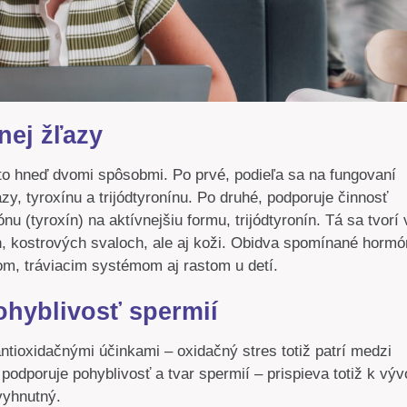
nej žľazy
 to hneď dvomi spôsobmi. Po prvé, podieľa sa na fungovaní
y, tyroxínu a trijódtyronínu. Po druhé, podporuje činnosť
(tyroxín) na aktívnejšiu formu, trijódtyronín. Tá sa tvorí 
ch, kostrových svaloch, ale aj koži. Obidva spomínané horm
zmom, tráviacim systémom aj rastom u detí.
ohyblivosť spermií
antioxidačnými účinkami – oxidačný stres totiž patrí medzi
 podporuje pohyblivosť a tvar spermií – prispieva totiž k vývo
evyhnutný.