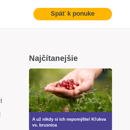
Späť k ponuke
Najčítanejšie
j
í
A už nikdy si ich nepomýlite! Kľukva
vs. brusnica