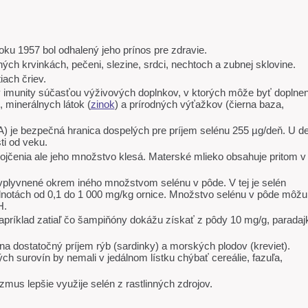
ku 1957 bol odhalený jeho prínos pre zdravie.
ých krvinkách, pečeni, slezine, srdci, nechtoch a zubnej sklovine.
ach čriev.
y imunity súčasťou výživových doplnkov, v ktorých môže byť doplne
, minerálnych látok (
zinok
) a prírodných výťažkov (čierna baza,
 je bezpečná hranica dospelých pre príjem selénu 255 µg/deň. U de
ti od veku.
dojčenia ale jeho množstvo klesá. Materské mlieko obsahuje pritom v
vplyvnené okrem iného množstvom selénu v pôde. V tej je selén
dnotách od 0,1 do 1 000 mg/kg ornice. Množstvo selénu v pôde môžu
pH.
 napríklad zatiaľ čo šampiňóny dokážu získať z pôdy 10 mg/g, paradaj
 dostatočný príjem rýb (sardinky) a morských plodov (kreviet).
ch surovín by nemali v jedálnom lístku chýbať cereálie, fazuľa,
zmus lepšie využije selén z rastlinných zdrojov.