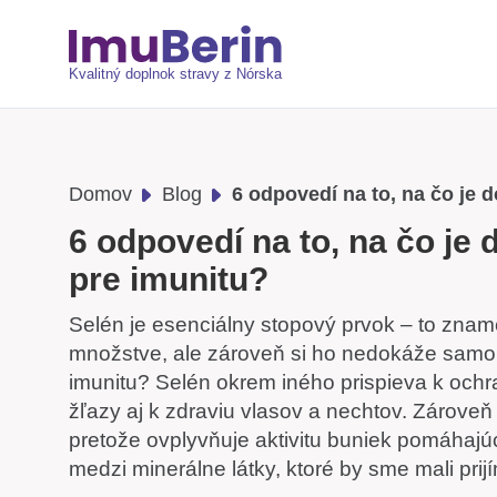
Kvalitný doplnok stravy z Nórska
Domov
Blog
6 odpovedí na to, na čo je d
6 odpovedí na to, na čo je 
pre imunitu?
Selén je esenciálny stopový prvok – to zna
množstve, ale zároveň si ho nedokáže samo vy
imunitu? Selén okrem iného prispieva k ochra
žľazy aj k zdraviu vlasov a nechtov. Zárove
pretože ovplyvňuje aktivitu buniek pomáhajúci
medzi minerálne látky, ktoré by sme mali pri