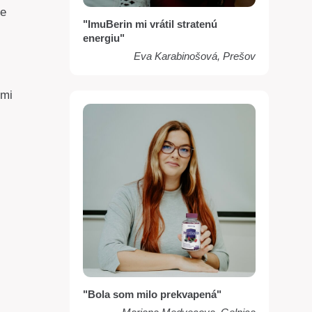
ne
"ImuBerin mi vrátil stratenú
energiu"
Eva Karabinošová, Prešov
lmi
"Bola som milo prekvapená"