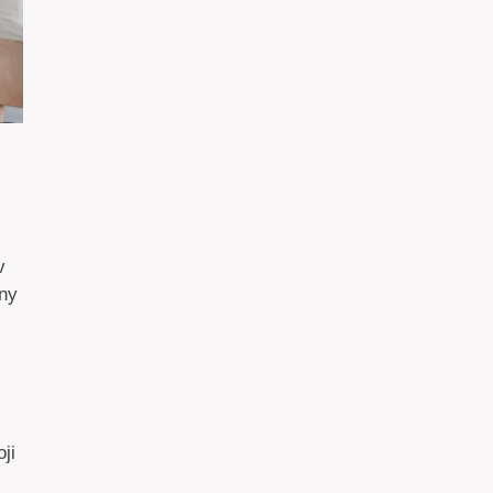
v
óny
ji