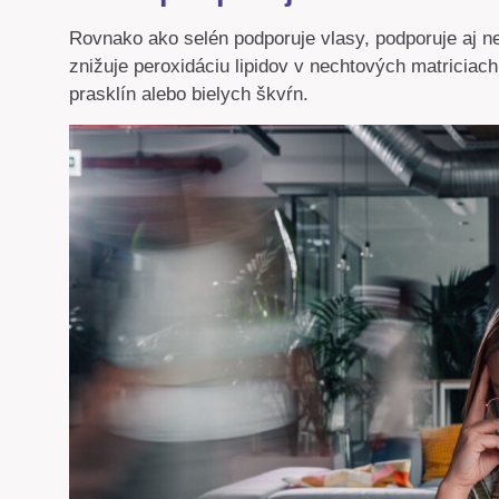
Rovnako ako selén podporuje vlasy, podporuje aj n
znižuje peroxidáciu lipidov v nechtových matriciach
prasklín alebo bielych škvŕn.