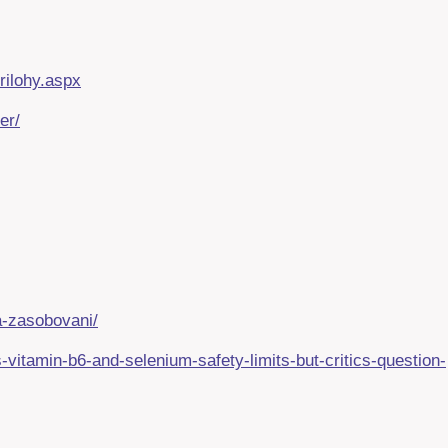
rilohy.aspx
er/
a-zasobovani/
vitamin-b6-and-selenium-safety-limits-but-critics-question-