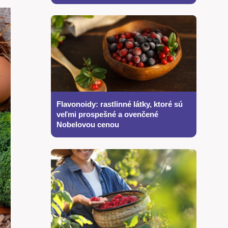
Flavonoidy: rastlinné látky, ktoré sú
veľmi prospešné a ovenčené
Nobelovou cenou