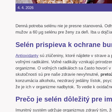
4. 4. 2026
Denná potreba selénu nie je presne stanovená. Odh
mužov a 60 µg selénu pre ženy za deň. Iba u dojčia
Selén prispieva k ochrane b
Antioxidanty
sú zlúčeniny, ktoré nájdete v strave 
voľnými radikálmi. Voľné radikály vznikajú prirodz
organizme. O voľných radikáloch sa často hovorí 
skutočnosti sú pre naše zdravie nevyhnutné,
preto
konzumácia alkoholu, nezdravý jedálny lístok, psyc
že je ich v organizme nadbytok. To vedie k oxida
Prečo je selén dôležitý pre i
Imunitný systém udržuje organizmus zdravý tým, že i