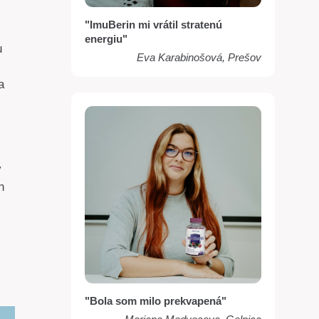
"ImuBerin mi vrátil stratenú
energiu"
u
Eva Karabinošová, Prešov
a
v
n
"Bola som milo prekvapená"