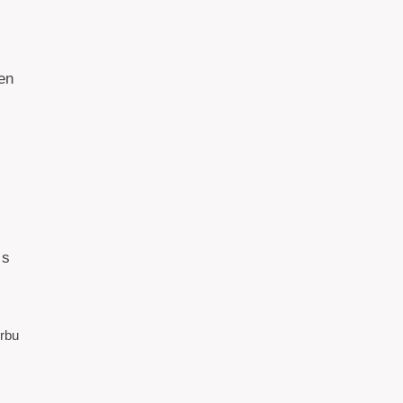
en
 s
rbu