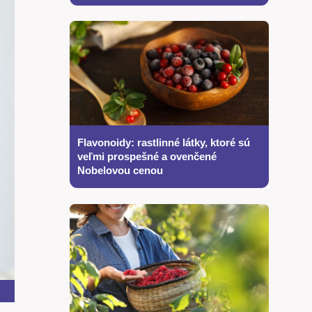
Flavonoidy: rastlinné látky, ktoré sú
veľmi prospešné a ovenčené
Nobelovou cenou