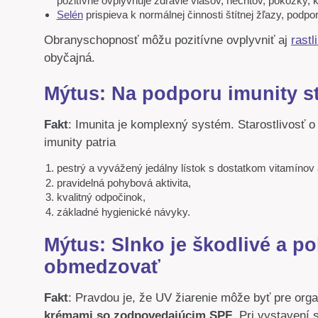
pozitívne ovplyvňuje zdravie vlasov, nechtov, pokožky, ko
Selén
prispieva k normálnej činnosti štítnej žľazy, podp
Obranyschopnosť môžu pozitívne ovplyvniť aj
rastl
obyčajná.
Mýtus: Na podporu imunity st
Fakt
: Imunita je komplexný systém. Starostlivosť 
imunity patria
pestrý a vyvážený jedálny lístok s dostatkom vitamínov 
pravidelná pohybová aktivita,
kvalitný odpočinok,
základné hygienické návyky.
Mýtus: Slnko je škodlivé a p
obmedzovať
Fakt
: Pravdou je, že UV žiarenie môže byť pre org
krémami so zodpovedajúcim SPF
. Pri vystavení 