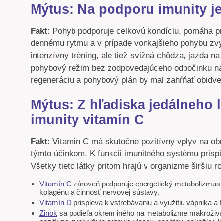
Mýtus: Na podporu imunity j
Fakt
: Pohyb podporuje celkovú kondíciu, pomáha p
dennému rytmu a v prípade vonkajšieho pohybu zvyš
intenzívny tréning, ale tiež svižná chôdza, jazda na
pohybový režim bez zodpovedajúceho odpočinku nao
regeneráciu a pohybový plán by mal zahŕňať obidve 
Mýtus: Z hľadiska jedálneho l
imunity vitamín C
Fakt
: Vitamín C má skutočne pozitívny vplyv na obr
týmto účinkom. K funkcii imunitného systému prispi
Všetky tieto látky pritom hrajú v organizme širšiu r
Vitamín C
zároveň podporuje energetický metabolizmus, 
kolagénu a činnosť nervovej sústavy.
Vitamín D
prispieva k vstrebávaniu a využitiu vápnika a 
Zinok
sa podieľa okrem iného na metabolizme makroživín, 