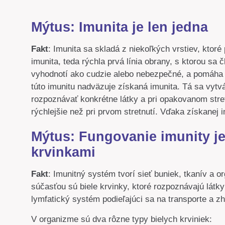
Mýtus: Imunita je len jedna
Fakt
: Imunita sa skladá z niekoľkých vrstiev, ktor
imunita, teda rýchla prvá línia obrany, s ktorou sa 
vyhodnotí ako cudzie alebo nebezpečné, a pomáha
túto imunitu nadväzuje získaná imunita. Tá sa vyt
rozpoznávať konkrétne látky a pri opakovanom stret
rýchlejšie než pri prvom stretnutí. Vďaka získanej
Mýtus: Fungovanie imunity je
krvinkami
Fakt
: Imunitný systém tvorí sieť buniek, tkanív a 
súčasťou sú biele krvinky, ktoré rozpoznávajú látky
lymfatický systém podieľajúci sa na transporte a
V organizme sú dva rôzne typy bielych krviniek: