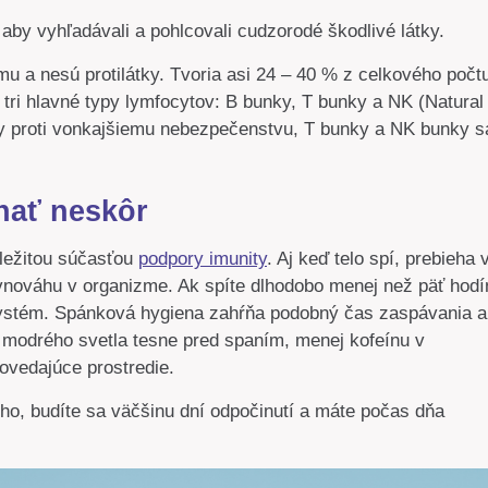
by vyhľadávali a pohlcovali cudzorodé škodlivé látky.
mu a nesú protilátky. Tvoria asi 24 – 40 % z celkového počt
ú tri hlavné typy lymfocytov: B bunky, T bunky a NK (Natural
átky proti vonkajšiemu nebezpečenstvu, T bunky a NK bunky s
nať neskôr
ôležitou súčasťou
podpory imunity
. Aj keď telo spí, prebieha 
nováhu v organizme. Ak spíte dlhodobo menej než päť hodí
systém. Spánková hygiena zahŕňa podobný čas zaspávania a
 modrého svetla tesne pred spaním, menej kofeínu v
ovedajúce prostredie.
lho, budíte sa väčšinu dní odpočinutí a máte počas dňa