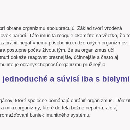
é pri obrane organizmu spolupracujú. Základ tvorí vrodená
človek narodí. Táto imunita reaguje okamžite na všetko, čo t
 zabrániť negatívnemu pôsobeniu cudzorodých organizmov.
vára postupne počas života tým, že sa organizmus učí
nutí dokáže reagovať presnejšie, účinnejšie a často aj
 imunite je obranyschopnosť organizmu pružnejšia.
 jednoduché a súvisí iba s bielymi
orgánov, ktoré spoločne pomáhajú chrániť organizmus. Dôleži
 a mikroorganizmy, ktoré do tela bežne nepatria, ale aj
 zhromažďovaní buniek imunitného systému.