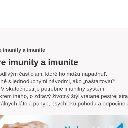
 imunity a imunite
e imunity a imunite
odlivým časticiam, ktoré ho môžu napadnúť.
ené s jednoduchými návodmi, ako „naštartovať“
V skutočnosti je potrebné imunitný systém
rem iného, o zdravý životný štýl vrátane pestrej str
álnych látok, pohyb, psychickú pohodu a odpočinok