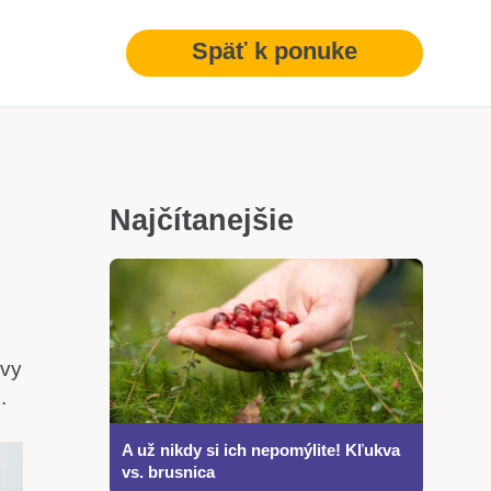
Späť k ponuke
Najčítanejšie
avy
.
A už nikdy si ich nepomýlite! Kľukva
vs. brusnica