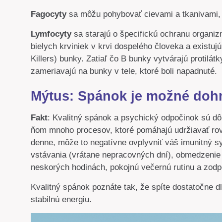
Fagocyty
sa môžu pohybovať cievami a tkanivami, a
Lymfocyty
sa starajú o špecifickú ochranu organiz
bielych krviniek v krvi dospelého človeka a existuj
Killers) bunky. Zatiaľ čo B bunky vytvárajú protil
zameriavajú na bunky v tele, ktoré boli napadnuté.
Mýtus: Spánok je možné doh
Fakt
: Kvalitný spánok a psychický odpočinok sú d
ňom mnoho procesov, ktoré pomáhajú udržiavať rov
denne, môže to negatívne ovplyvniť váš imunitný 
vstávania (vrátane nepracovných dní), obmedzenie
neskorých hodinách, pokojnú večernú rutinu a zodp
Kvalitný spánok poznáte tak, že spíte dostatočne d
stabilnú energiu.