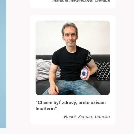
Mariana Medvecova, Gelnica
"Chcem byť zdravý, preto užívam
ImuBerin"
Radek Zeman, Temelín