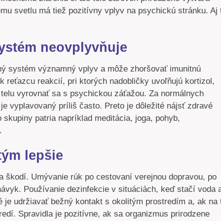
mu svetlu má tiež pozitívny vplyv na psychickú stránku. Aj 
systém neovplyvňuje
tný systém významný vplyv a môže zhoršovať imunitnú
eťazcu reakcií, pri ktorých nadobličky uvoľňujú kortizol,
 telu vyrovnať sa s psychickou záťažou. Za normálnych
 je vyplavovaný príliš často. Preto je dôležité nájsť zdravé
o skupiny patria napríklad meditácia, joga, pohyb,
.
tým lepšie
veľa škodí. Umývanie rúk po cestovaní verejnou dopravou, po
ávyk. Používanie dezinfekcie v situáciách, keď stačí voda 
je udržiavať bežný kontakt s okolitým prostredím a, ak na 
tredí. Spravidla je pozitívne, ak sa organizmus prirodzene