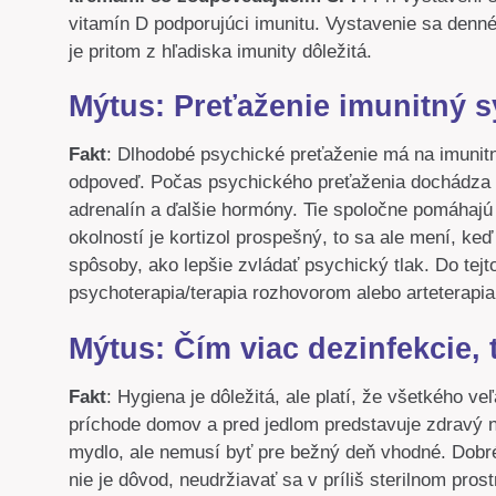
vitamín D podporujúci imunitu. Vystavenie sa denné
je pritom z hľadiska imunity dôležitá.
Mýtus: Preťaženie imunitný 
Fakt
: Dlhodobé psychické preťaženie má na imuni
odpoveď. Počas psychického preťaženia dochádza k r
adrenalín a ďalšie hormóny. Tie spoločne pomáhajú
okolností je kortizol prospešný, to sa ale mení, keď
spôsoby, ako lepšie zvládať psychický tlak. Do tejt
psychoterapia/terapia rozhovorom alebo arteterapia
Mýtus: Čím viac dezinfekcie, 
Fakt
: Hygiena je dôležitá, ale platí, že všetkého 
príchode domov a pred jedlom predstavuje zdravý n
mydlo, ale nemusí byť pre bežný deň vhodné. Dobré 
nie je dôvod, neudržiavať sa v príliš sterilnom pros