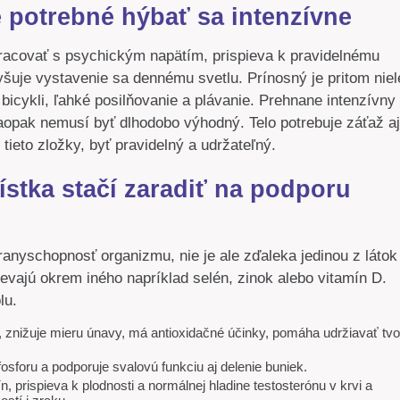
e potrebné hýbať sa intenzívne
racovať s psychickým napätím, prispieva k pravidelnému
uje vystavenie sa dennému svetlu. Prínosný je pritom niel
 bicykli, ľahké posilňovanie a plávanie. Prehnane intenzívny
pak nemusí byť dlhodobo výhodný. Telo potrebuje záťaž aj
tieto zložky, byť pravidelný a udržateľný.
ístka stačí zaradiť na podporu
anyschopnosť organizmu, nie je ale zďaleka jedinou z látok
evajú okrem iného napríklad selén, zinok alebo vitamín D.
olu.
znižuje mieru únavy, má antioxidačné účinky, pomáha udržiavať tvo
fosforu a podporuje svalovú funkciu aj delenie buniek.
prispieva k plodnosti a normálnej hladine testosterónu v krvi a