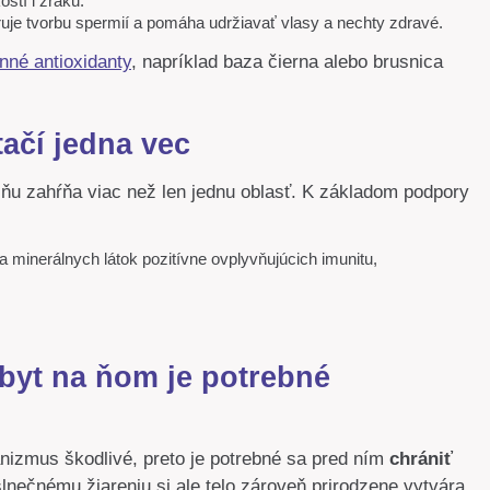
stí i zraku.
oruje tvorbu spermií a pomáha udržiavať vlasy a nechty zdravé.
inné antioxidanty
, napríklad baza čierna alebo brusnica
ačí jedna vec
o ňu zahŕňa viac než len jednu oblasť. K základom podpory
a minerálnych látok pozitívne ovplyvňujúcich imunitu,
obyt na ňom je potrebné
anizmus škodlivé, preto je potrebné sa pred ním
chrániť
slnečnému žiareniu si ale telo zároveň prirodzene vytvára